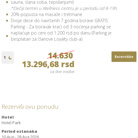
sauna, slana soba, tepidarijumi)
*Dečiji termin u Wellness centru je u periodu od 8-19h.
20% popusta na masaže i tretmane
Dvoje dece do navršenih 7 godina borave GRATIS
Parking - Za boravak kraći od 3 noćenja parking se
naplaćuje po ceni od 1.200 rsd po danu (Parking je
besplatan za članove Loyalty club-a)
14.630
Rezervišite
13.296,68 rsd
za dve osobe
Rezerviši ovu ponudu
Hotel
Hotel Park
Period ostanaka
10.Aug - 28.Aug.2026