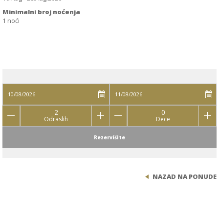
Minimalni broj noćenja
1 noći
2
0
Odraslih
Dece
Rezervišite
NAZAD NA PONUDE