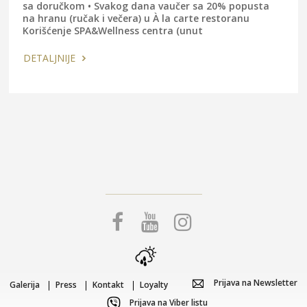
sa doručkom • Svakog dana vaučer sa 20% popusta
na hranu (ručak i večera) u À la carte restoranu
Korišćenje SPA&Wellness centra (unut
DETALJNIJE
Prijava na Newsletter
Galerija
Press
Kontakt
Loyalty
Prijava na Viber listu