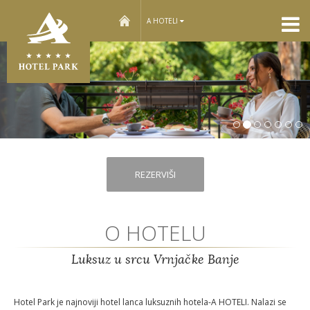
home
A HOTELI
Sle
REZERVIŠI
O HOTELU
Luksuz u srcu Vrnjačke Banje
Hotel Park je najnoviji hotel lanca luksuznih hotela-A HOTELI. Nalazi se