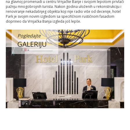
na glavnoj promenadi u centru Vrnjačke Banje i svojom lepotom privlači
pažnju mnogobrojnih turista. Nakon godina uloženih u rekonstrukciju i
renoviranje nekadašnjeg objekta koji nije radio više od decenije, hotel
Park je svojim novim izgledom sa specifičnom rustičnom fasadom
doprineo da Vrnjačka Banja izgleda još lepše.
Pogledajte
GALERIJU