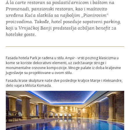
À la carte restoran sa poslastičarnicom i baštom na
Promenadi, pansionski restoran, kao i maštovito
uređena Kuća slatkiša sa najboljim „Pionirovim“
proizvodima. Takođe, hotel poseduje sopstveni parking,
koji u Vrnjačkoj Banji predstavlja ozbiljan benefit za
hotelske goste.
Fasada hotela Park je rađena u stilu
Ampir
- vrsti poznog klasicizma u
kome se koriste dekorativni elementi, uz zadržavanje stroge i
monumentalne osnovne kompozicije. Mnoge palate iz doba kraljevine
Jugoslavije su projektovane u ovom stilu.
Fasadu krase skulpture naše dve poslednje kraljice Marije i Aleksandre,
delo vajara Miloša Komada.